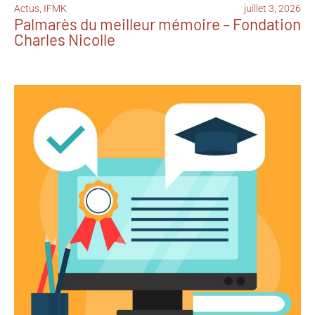
Actus
,
IFMK
juillet 3, 2026
Palmarès du meilleur mémoire – Fondation
Charles Nicolle