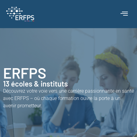
ERFPS
13 écoles & instituts
Découvrez votre voie vers une carrière passionnante en santé
avec ERFPS – où chaque formation ouvre la porte à un
avenir prometteur.