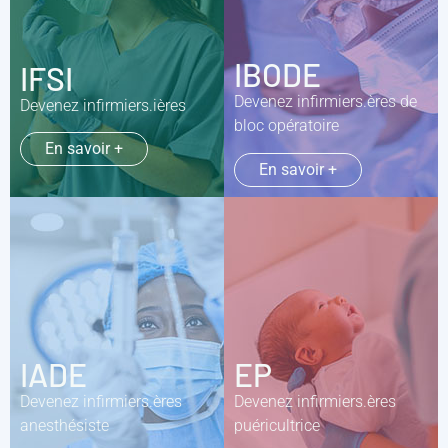
IBODE
IFSI
Devenez infirmiers.ères de
Devenez infirmiers.ières
bloc opératoire
En savoir +
En savoir +
IADE
EP
Devenez infirmiers.ères
Devenez infirmiers.ères
anesthésiste
puéricultrice