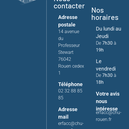
contacter
Nos
horaires
Adresse
postale
Du lundi au
14 avenue
Jeudi
du
De
7h30
à
Professeur
19h
Stewart
76042
Le
Rouen cedex
vendredi
1
De
7h30
à
18h
Téléphone
02 32 88 85
Votre avis
85
nous
intéresse
Adresse
erfacc@chu-
mail
rouen.fr
erfacc@chu-