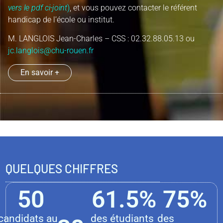
vers le pdf ci-joint
)
, et vous pouvez contacter le référent
handicap de l’école ou institut.
M. LANGLOIS Jean-Charles – CSS : 02.32.88.05.13 ou
jc.langlois@chu-rouen.fr
En savoir +
QUELQUES CHIFFRES
50
61.5
%
75
%
candidats au
des étudiants
des