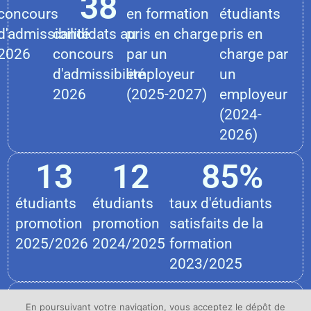
38
concours
en formation
étudiants
d'admissibilité
candidats au
pris en charge
pris en
2026
concours
par un
charge par
d'admissibilité
employeur
un
2026
(2025-2027)
employeur
(2024-
2026)
13
12
85
%
étudiants
étudiants
taux d'étudiants
promotion
promotion
satisfaits de la
2025/2026
2024/2025
formation
2023/2025
10
100
%
100
%
En poursuivant votre navigation, vous acceptez le dépôt de