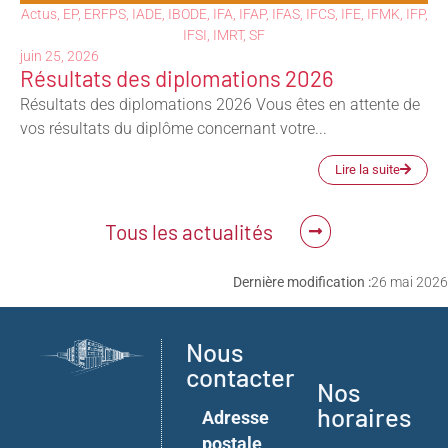
Actus
,
EP
,
ERFPS
,
IADE
,
IBODE
,
IFA
,
IFAP
,
IFAS
,
IFCS
,
IFE
,
IFMK
,
IFP
,
IFSI
,
IMRT
,
SF
juin 25, 2026
Résultats des diplomations 2026
Résultats des diplomations 2026 Vous êtes en attente de
vos résultats du diplôme concernant votre...
Lire la suite
Tous les actualités
Dernière modification :
26 mai 2026
Nous
contacter
Nos
horaires
Adresse
postale