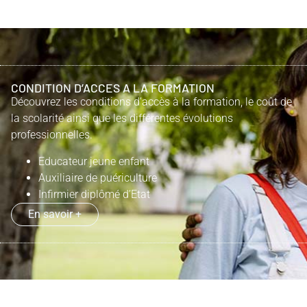
CONDITION D’ACCES A LA FORMATION
Découvrez les conditions d’accès à la formation, le coût de
la scolarité ainsi que les différentes évolutions
professionnelles.
Educateur jeune enfant
Auxiliaire de puériculture
Infirmier diplômé d’Etat
En savoir +