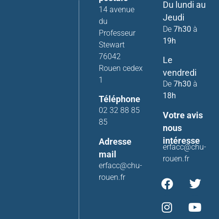
Du lundi au
14 avenue
Jeudi
du
De
7h30
à
Professeur
19h
Stewart
76042
Le
Rouen cedex
vendredi
1
De
7h30
à
18h
Téléphone
02 32 88 85
Votre avis
85
nous
intéresse
Adresse
erfacc@chu-
mail
rouen.fr
erfacc@chu-
rouen.fr