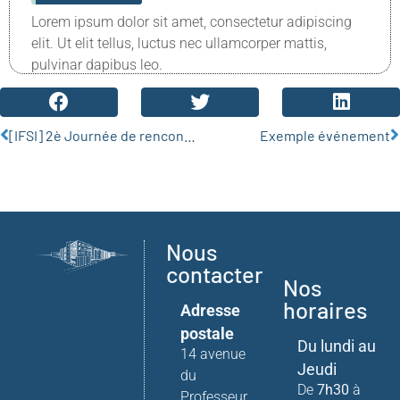
Lorem ipsum dolor sit amet, consectetur adipiscing
elit. Ut elit tellus, luctus nec ullamcorper mattis,
pulvinar dapibus leo.
[IFSI] 2è Journée de rencontre avec les partenaires de stage
Exemple événement
Nous
contacter
Nos
horaires
Adresse
postale
Du lundi au
14 avenue
Jeudi
du
De
7h30
à
Professeur