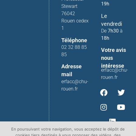
19h
Stewart
76042
Le
Rouen cedex
vendredi
1
De
7h30
à
18h
Téléphone
02 32 88 85
Votre avis
85
nous
intéresse
Adresse
erfacc@chu-
mail
rouen.fr
erfacc@chu-
rouen.fr
En poursuivant votre navigation, vous acceptez le dépôt de
cookies tiers destinés à vous proposer des vidéos, des