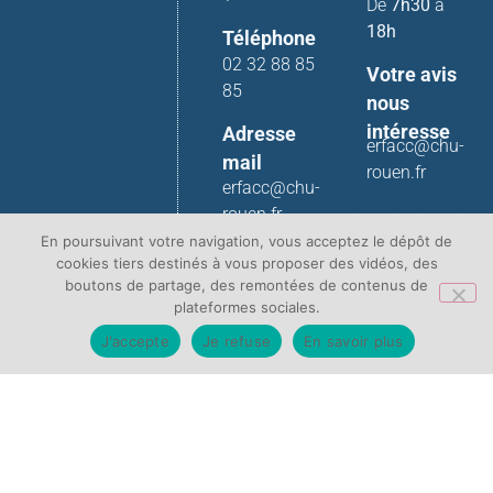
De
7h30
à
18h
Téléphone
02 32 88 85
Votre avis
85
nous
intéresse
Adresse
erfacc@chu-
mail
rouen.fr
erfacc@chu-
rouen.fr
En poursuivant votre navigation, vous acceptez le dépôt de
cookies tiers destinés à vous proposer des vidéos, des
boutons de partage, des remontées de contenus de
plateformes sociales.
J'accepte
Je refuse
En savoir plus
Contact
Plan du site
Mentions légales
Protection de vos données