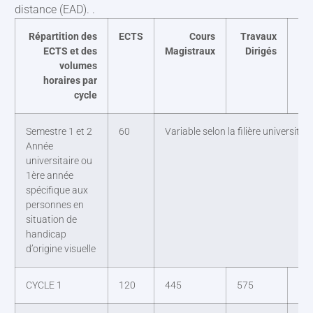
distance (EAD). .
Répartition des
ECTS
Cours
Travaux
CM
ECTS et des
Magistraux
Dirigés
Fo
volumes
p
horaires par
cycle
Semestre 1 et 2
60
Variable selon la filière universitair
Année
universitaire ou
1ère année
spécifique aux
personnes en
situation de
handicap
d’origine visuelle
CYCLE 1
120
445
575
16