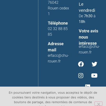
76042
Le
Rouen cedex
vendredi
1
De
7h30
à
18h
Téléphone
02 32 88 85
Votre avis
85
nous
intéresse
Adresse
erfacc@chu-
mail
rouen.fr
erfacc@chu-
rouen.fr
En poursuivant votre navigation, vous acceptez le dépôt de
cookies tiers destinés à vous proposer des vidéos, des
boutons de partage, des remontées de contenus de
Contact
Plan du site
Mentions légales