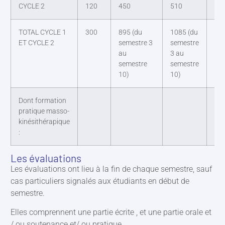
CYCLE 2
120
450
510
18
TOTAL CYCLE 1
300
895 (du
1085 (du
345
ET CYCLE 2
semestre 3
semestre
se
au
3 au
3 a
semestre
semestre
se
10)
10)
10
Dont formation
14
pratique masso-
kinésithérapique
:
Les évaluations
Les évaluations ont lieu à la fin de chaque semestre, sauf
cas particuliers signalés aux étudiants en début de
semestre.
Elles comprennent une partie écrite , et une partie orale et
/ ou soutenance et/ ou pratique.