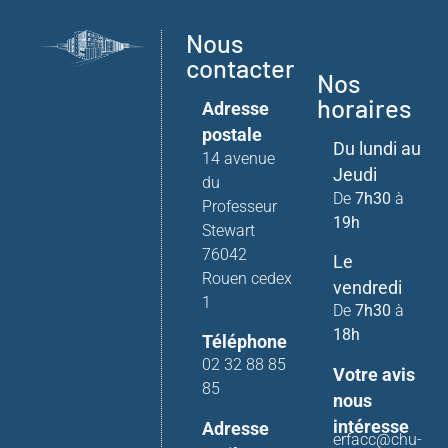
Nous
contacter
Nos
horaires
Adresse
postale
Du lundi au
14 avenue
Jeudi
du
De
7h30
à
Professeur
19h
Stewart
76042
Le
Rouen cedex
vendredi
1
De
7h30
à
18h
Téléphone
02 32 88 85
Votre avis
85
nous
intéresse
Adresse
erfacc@chu-